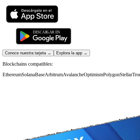
Conoce nuestra tarjeta
→
Explora la app
→
Blockchains compatibles:
Ethereum
Solana
Base
Arbitrum
Avalanche
Optimism
Polygon
Stellar
Tro