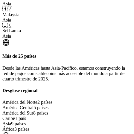
Asia
🇲🇾
Malaysia
Asia
🇱🇰
Sri Lanka
Asia
Más de 25 países
Desde las Américas hasta Asia-Pacífico, estamos construyendo la
red de pagos con stablecoins más accesible del mundo a partir del
cuarto trimestre de 2025.
Desglose regional
América del Norte
2 países
América Central
5 países
América del Sur
8 países
Caribe
1 país
Asia
9 países
África
3 países